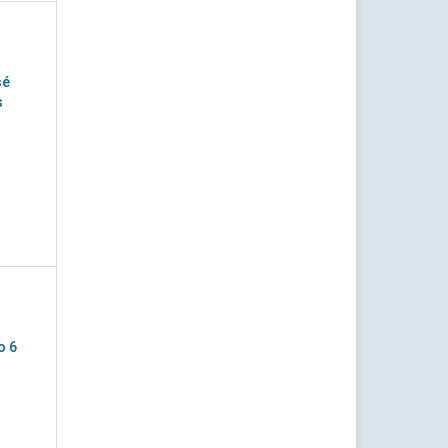
sé
s
o 6