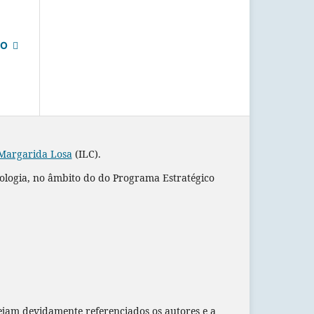
MO
 Margarida Losa
(ILC).
nologia, no âmbito do do Programa Estratégico
ejam devidamente referenciados os autores e a