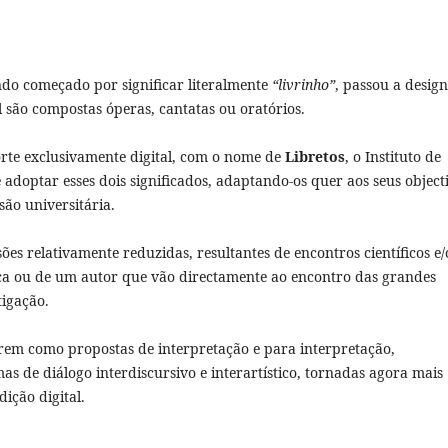
endo começado por significar literalmente
“livrinho”
, passou a design
l são compostas óperas, cantatas ou oratórios.
orte exclusivamente digital, com o nome de
Libretos
, o Instituto de
optar esses dois significados, adaptando-os quer aos seus object
são universitária.
es relativamente reduzidas, resultantes de encontros científicos e
ca ou de um autor que vão directamente ao encontro das grandes
tigação.
arem como propostas de interpretação e para interpretação,
de diálogo interdiscursivo e interartístico, tornadas agora mais
ição digital.