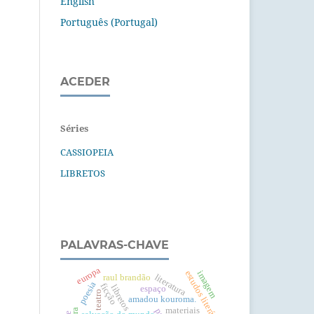
English
Português (Portugal)
ACEDER
Séries
CASSIOPEIA
LIBRETOS
PALAVRAS-CHAVE
europa
estudos literários
imagem
literatura
raul brandão
poesia
ficção
libretos
espaço
teatro
amadou kouroma.
materiais