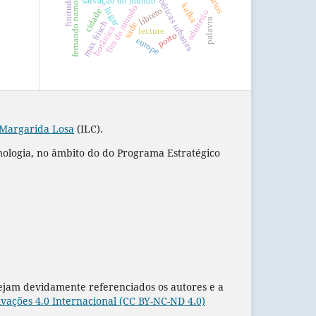
poéticas urbanas
fernando namora
salvação do mundo
finitude
kafka
fim do mundo
lugar
libreto
cidade
adultério
palavra
max frisch
sade
botânica
lecture
porto
europe
 Margarida Losa
(ILC).
nologia, no âmbito do do Programa Estratégico
sejam devidamente referenciados os autores e a
ações 4.0 Internacional (CC BY-NC-ND 4.0)