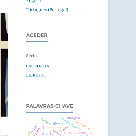
English
Português (Portugal)
ACEDER
Séries
CASSIOPEIA
LIBRETOS
PALAVRAS-CHAVE
imagem
fim do mundo
europa
max frisch
palavra
libreto
teatro
materiais
libretos
amadou kouroma.