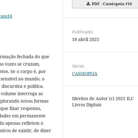
PDF - Cassiopeia #16
cass16
Publicado
18 abril 2025
rmação fechada do que
s vozes se cruzam,
Séries
os. Se o corpo é, por
CASSIOPEIA
 sensível no mundo, o
iscursiva e política.
 volume interroga as
Direitos de Autor (c) 2025 ILC
explorando novas formas
Livros Digitais
 que fixar respostas,
idades em permanente
ão apenas refletem o
ros de existir, de dizer