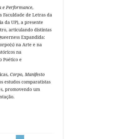
a e Performance
,
na Faculdade de Letras da
a da UP), a presente
ro, articulando distintas
 Queerness Expandida:
orpo(s) na Arte e na
stóricos na
 Poético e
icas,
Corpo, Manifesto
os estudos comparatistas
rtes, promovendo um
ntação.