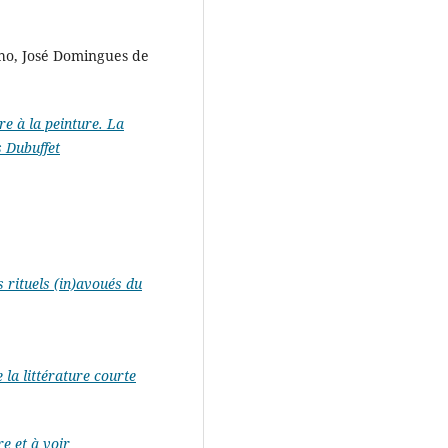
ho, José Domingues de
ure à la peinture. La
s Dubuffet
s rituels (in)avoués du
la littérature courte
e et à voir