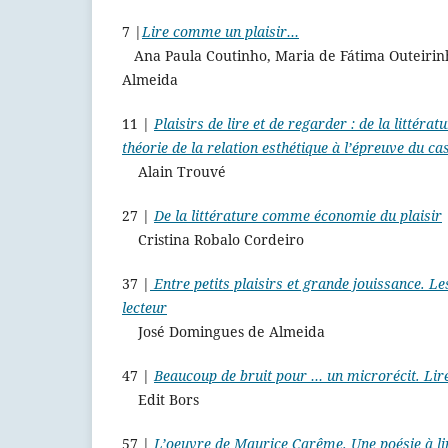
7 |
Lire comme un plaisir…
Ana Paula Coutinho, Maria de Fátima Outeirin
Almeida
11 |
Plaisirs de lire et de regarder : de la littérat
théorie de la relation esthétique à l’épreuve du ca
Alain Trouvé
27 |
De la littérature comme économie du plaisir
Cristina Robalo Cordeiro
37 |
Entre petits plaisirs et grande jouissance. Le
lecteur
José Domingues de Almeida
47 |
Beaucoup de bruit pour … un microrécit. Lire 
Edit Bors
57 |
L’oeuvre de Maurice Carême. Une poésie à lir