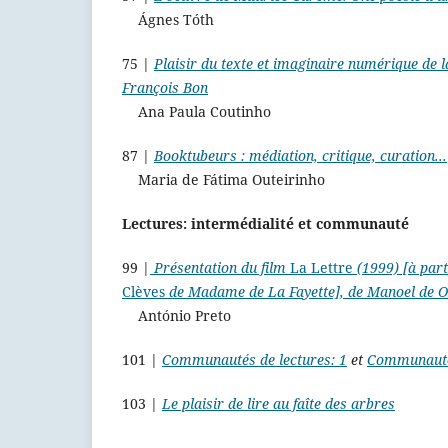
Ágnes Tóth
75 |
Plaisir du texte et imaginaire numérique de la
François Bon
Ana Paula Coutinho
87 |
Booktubeurs : médiation, critique, curation...
Maria de Fátima Outeirinho
Lectures: intermédialité et communauté
99 |
Présentation du film
La Lettre
(1999) [à part
Clèves
de Madame de La Fayette], de Manoel de O
António Preto
101 |
Communautés de lectures: 1
et
Communautés
103 |
Le plaisir de lire au faîte des arbres