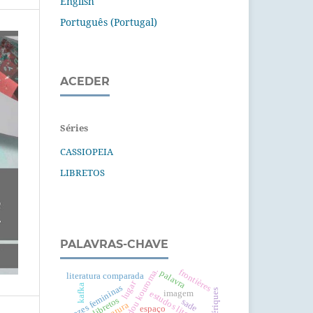
English
Português (Portugal)
ACEDER
Séries
CASSIOPEIA
LIBRETOS
PALAVRAS-CHAVE
amadou kouroma.
frontières
palavra
literatura comparada
lugar
kafka
vozes femininas
imagem
estudos literários
libretos
sade
espaço